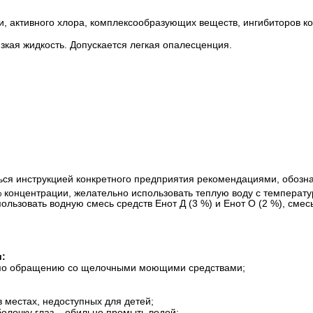
, активного хлора, комплексообразующих веществ, ингибиторов к
зкая жидкость. Допускается легкая опалесценция.
ься инструкцией конкретного предприятия рекомендациями, обозн
% концентрации, желательно использовать теплую воду с температу
ользовать водную смесь средств Енот Д (3 %) и Енот О (2 %), смес
:
 по обращению со щелочными моющими средствами;
в местах, недоступных для детей;
болочку глаз – обильно промыть водой;