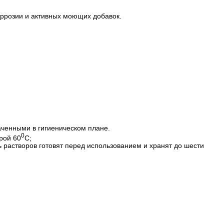
оррозии и активных моющих добавок.
аченными в гигиеническом плане.
0
рой 60
С;
ь растворов готовят перед использованием и хранят до шести