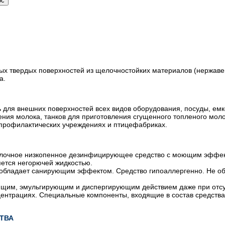
 твердых поверхностей из щелочностойких материалов (нержавеюща
а.
 для внешних поверхностей всех видов оборудования, посуды, емк
ения молока, танков для приготовления сгущенного топленого моло
профилактических учреждениях и птицефабриках.
лочное низкопенное дезинфицирующее средство с моющим эффек
яется негорючей жидкостью.
 обладает санирующим эффектом. Средство гипоаллергенно. Не о
щим, эмульгирующим и диспергирующим действием даже при отсутс
центрациях. Специальные компоненты, входящие в состав средств
ТВА