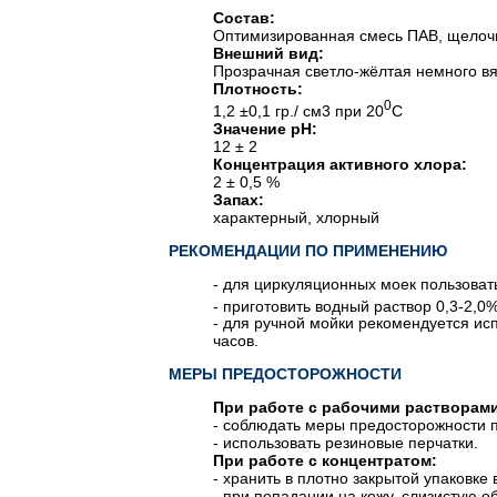
Состав:
Оптимизированная смесь ПАВ, щелочи
Внешний вид:
Прозрачная светло-жёлтая немного вя
Плотность:
0
1,2 ±0,1 гр./ см3 при 20
С
Значение pH:
12 ± 2
Концентрация активного хлора:
2 ± 0,5 %
Запах:
характерный, хлорный
РЕКОМЕНДАЦИИ ПО ПРИМЕНЕНИЮ
- для циркуляционных моек пользоват
- приготовить водный раствор 0,3-2,0
- для ручной мойки рекомендуется исп
часов.
МЕРЫ ПРЕДОСТОРОЖНОСТИ
При работе с рабочими растворами
- соблюдать меры предосторожности
- использовать резиновые перчатки.
При работе с концентратом:
- хранить в плотно закрытой упаковке 
- при попадании на кожу, слизистую о